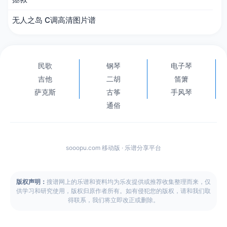
无人之岛 C调高清图片谱
民歌
钢琴
电子琴
吉他
二胡
笛箫
萨克斯
古筝
手风琴
通俗
sooopu.com 移动版 · 乐谱分享平台
版权声明：
搜谱网上的乐谱和资料均为乐友提供或推荐收集整理而来，仅
供学习和研究使用，版权归原作者所有。如有侵犯您的版权，请和我们取
得联系，我们将立即改正或删除。