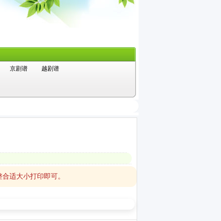
京剧谱
越剧谱
整合适大小打印即可。