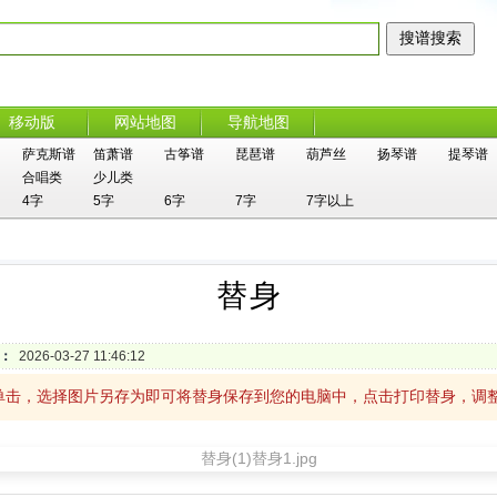
移动版
网站地图
导航地图
萨克斯谱
笛萧谱
古筝谱
琵琶谱
葫芦丝
扬琴谱
提琴谱
合唱类
少儿类
4字
5字
6字
7字
7字以上
替身
：
2026-03-27 11:46:12
单击，选择图片另存为即可将替身保存到您的电脑中，点击打印替身，调