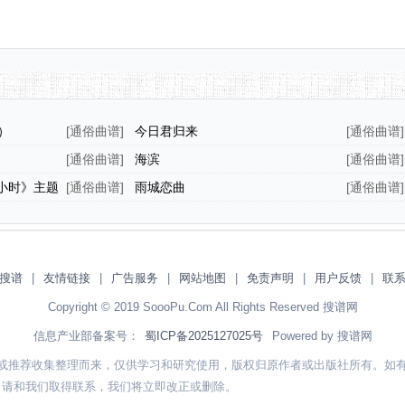
）
[
通俗曲谱
]
今日君归来
[
通俗曲谱
]
[
通俗曲谱
]
海滨
[
通俗曲谱
]
小时》主题
[
通俗曲谱
]
雨城恋曲
[
通俗曲谱
]
搜谱
|
友情链接
|
广告服务
|
网站地图
|
免责声明
|
用户反馈
|
联
Copyright © 2019 SoooPu.Com All Rights Reserved 搜谱网
信息产业部备案号：
蜀ICP备2025127025号
Powered by 搜谱网
或推荐收集整理而来，仅供学习和研究使用，版权归原作者或出版社所有。如
，请和我们取得联系，我们将立即改正或删除。