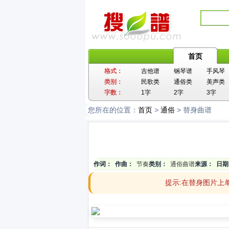
首页
格式：
吉他谱
钢琴谱
手风琴
类别：
民歌类
通俗类
美声类
字数：
1字
2字
3字
您所在的位置：
首页
>
通俗
> 替身曲谱
作词：
作曲：
节奏
类别：
通俗曲谱
来源：
日期
提示:在替身图片上