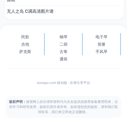
无人之岛 C调高清图片谱
民歌
钢琴
电子琴
吉他
二胡
笛箫
萨克斯
古筝
手风琴
通俗
sooopu.com 移动版 · 乐谱分享平台
版权声明：
搜谱网上的乐谱和资料均为乐友提供或推荐收集整理而来，仅
供学习和研究使用，版权归原作者所有。如有侵犯您的版权，请和我们取
得联系，我们将立即改正或删除。