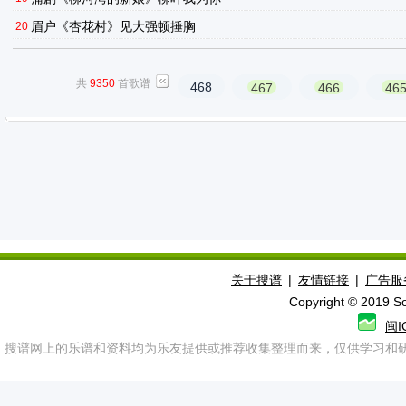
眉户《杏花村》见大强顿捶胸
20
共
9350
首歌谱
468
467
466
46
关于搜谱
|
友情链接
|
广告服
Copyright © 2019 
闽I
搜谱网上的乐谱和资料均为乐友提供或推荐收集整理而来，仅供学习和