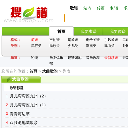
歌谱
站内
传谱
制谱
求
首页
我要求谱
我要传谱
格式：
简谱
吉他谱
钢琴谱
电子琴谱
手风琴谱
二
类别：
流行类
民族类
少儿类
影视类
戏曲类
外
频道：
论坛
乐友俱乐
记谱园地
音乐教程
最新求谱
最
部
您所在的位置：
首页
>
戏曲歌谱
> 列表
戏曲歌谱
歌谱标题
月儿弯弯照九州（2）
1
月儿弯弯照九州（1）
2
青青河边草
3
双膝跪地喊娘亲
4