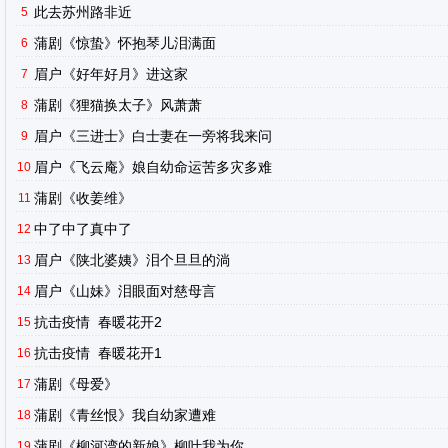
此去苏州路非近
5
蒲剧《惊蛰》怀抱琴儿泪满面
6
眉户《好年好月》进这家
7
蒲剧《狸猫换太子》风萧萧
8
眉户《三进士》白士妻在一旁将我来问
9
眉户《飞云庵》娘自幼命运苦多灾多难
10
蒲剧《收姜维》
11
中了中了真中了
12
眉户《陕北婆姨》泪个旦旦的淌
13
眉户《山妹》泪眼面对慈母言
14
抗击疫情 春暖花开2
15
抗击疫情 春暖花开1
16
蒲剧《母爱》
17
蒲剧《青丝恨》我自幼家遭难
18
蒲剧《柳河湾的新娘》柳叶我为你
19