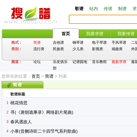
歌谱
站内
传谱
制谱
求
首页
我要求谱
我要传谱
格式：
简谱
吉他谱
钢琴谱
电子琴谱
手风琴谱
二
类别：
流行类
民族类
少儿类
影视类
戏曲类
外
频道：
论坛
乐友俱乐
记谱园地
音乐教程
最新求谱
最
部
您所在的位置：
首页
>
简谱
> 列表
简谱
歌谱标题
桃花情思
1
寻(《唐朝诡事录》网络剧片尾曲)
2
春风遇故人
3
小寒(音阙诗听二十四节气系列歌曲)
4