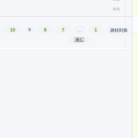
未知
a
9
10
8
7
1
...
跳转到第