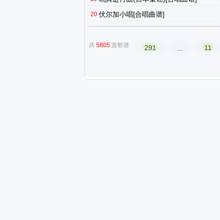
伏尔加小唱[合唱曲谱]
20
共
5805
首歌谱
291
11
...