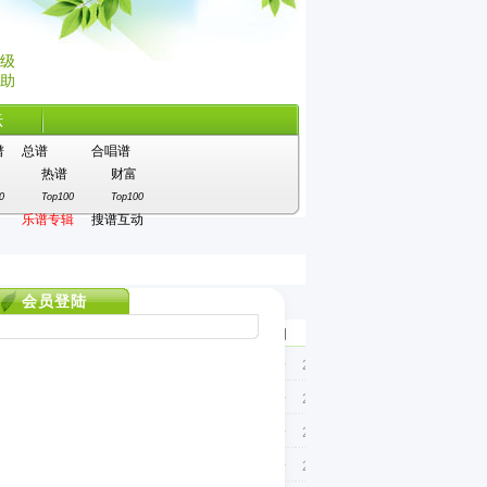
网站导
级
航
助
收藏搜
谱
坛
繁体版
谱
总谱
合唱谱
本
热谱
财富
0
Top100
Top100
乐谱专辑
搜谱互动
会员登陆
上传者
试听
下载
收藏
格式
类别
日期
伯海通盗
简谱
流行
2007-3-23
dmins
简谱
流行
2007-3-23
dmins
简谱
流行
2007-3-23
dmins
简谱
流行
2007-3-23