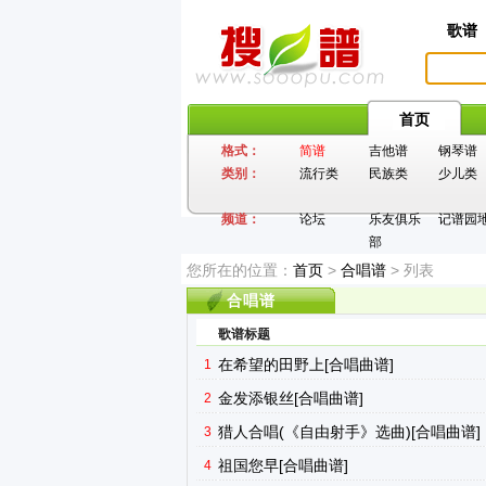
歌谱
首页
格式：
简谱
吉他谱
钢琴谱
类别：
流行类
民族类
少儿类
频道：
论坛
乐友俱乐
记谱园
部
您所在的位置：
首页
>
合唱谱
> 列表
合唱谱
歌谱标题
在希望的田野上[合唱曲谱]
1
金发添银丝[合唱曲谱]
2
猎人合唱(《自由射手》选曲)[合唱曲谱]
3
祖国您早[合唱曲谱]
4