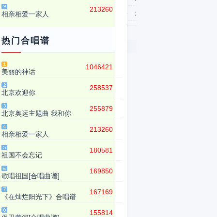
213260
相亲相爱一家人
dmins
简谱
流行
2007-3-23
热门合唱谱
页
1046421
美丽的神话
258537
北京欢迎你
255879
北京奥运主题曲 我和你
213260
相亲相爱一家人
180581
祖国不会忘记
169850
歌唱祖国[合唱曲谱]
167169
《在灿烂阳光下》合唱谱
155814