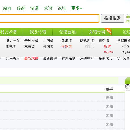
站内
传谱
制谱
求谱
论坛
更多»
高
帮
我要求谱
我要传谱
记谱园地
乐谱专辑
论
电子琴谱
手风琴谱
二胡谱
笛萧谱
萨克斯谱
古筝谱
其他曲
影视类
戏曲类
外国类
圣歌类
排行：
新谱
推荐
Top100
Top10
地
音乐教程
最新求谱
最新传谱
有声乐谱
乐谱软件
乐器名片
VIP频道
歌手
未知
未知
a
未知
a
未知
a