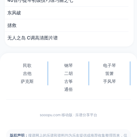
40首小提琴初级技巧练习曲之七
东风破
拯救
无人之岛 C调高清图片谱
民歌
钢琴
电子琴
吉他
二胡
笛箫
萨克斯
古筝
手风琴
通俗
sooopu.com 移动版 · 乐谱分享平台
版权声明：
搜谱网上的乐谱和资料均为乐友提供或推荐收集整理而来，仅