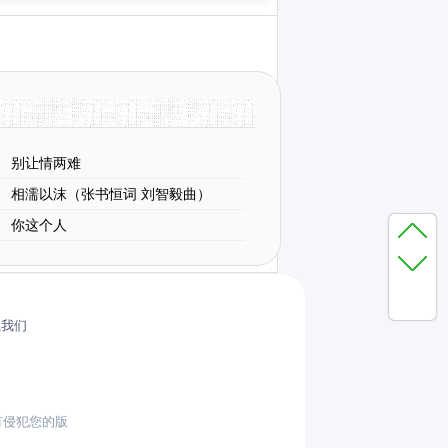
别让情两难
相濡以沫（张书恒词 刘智毅曲）
你这个人
系我们
有侵犯您的版