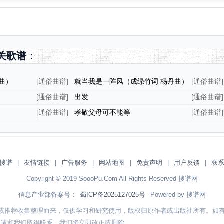
关歌谱：
曲）
[
通俗曲谱
]
就当我是一阵风（成绿竹词 杨丹曲）
[
通俗曲谱
]
[
通俗曲谱
]
出发
[
通俗曲谱
]
[
通俗曲谱
]
孝敬父母可不能等
[
通俗曲谱
]
搜谱
|
友情链接
|
广告服务
|
网站地图
|
免责声明
|
用户反馈
|
联
Copyright © 2019 SoooPu.Com All Rights Reserved 搜谱网
信息产业部备案号：
蜀ICP备2025127025号
Powered by 搜谱网
或推荐收集整理而来，仅供学习和研究使用，版权归原作者或出版社所有。如
，请和我们取得联系，我们将立即改正或删除。