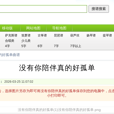
移动版
网站地图
导航地图
萨克斯谱
笛萧谱
古筝谱
琵琶谱
葫芦丝
扬琴谱
提琴谱
合唱类
少儿类
4字
5字
6字
7字
7字以上
的好孤单曲谱
没有你陪伴真的好孤单
：
2026-03-25 11:07:02
击，选择图片另存为即可将没有你陪伴真的好孤单保存到您的电脑中，点
小打印即可。