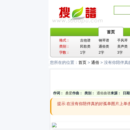
首页
格式：
吉他谱
钢琴谱
手风琴
类别：
民歌类
通俗类
美声类
字数：
1字
2字
3字
您所在的位置：
首页
>
通俗
> 没有你陪伴真
作词：
桑爱
作曲：
类别：
通俗曲谱
来源：
日期
提示:在没有你陪伴真的好孤单图片上单